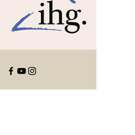
KONTAKT
IHG e.V. In der Loh 24 | 49201 Dissen
Tel. 05421/933161
info@ihg-dissen.de
www.ihg-dissen.de